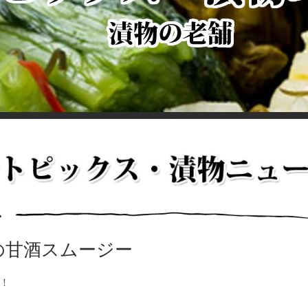
の甘酒スムージー
！