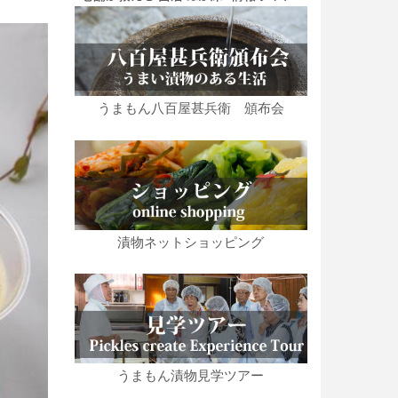
うまもん八百屋甚兵衛 頒布会
漬物ネットショッピング
うまもん漬物見学ツアー