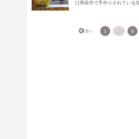
口県萩市で手作りされている
← 前へ
1
…
8