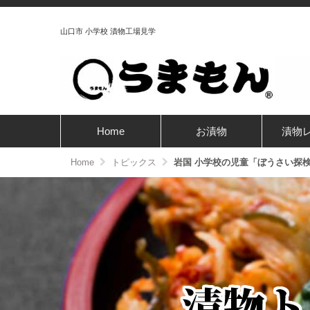
山口市 小学校 漬物工場見学
Home
お漬物
漬物
Home
トピックス
岩国 小学校の児童「ぼうさい探