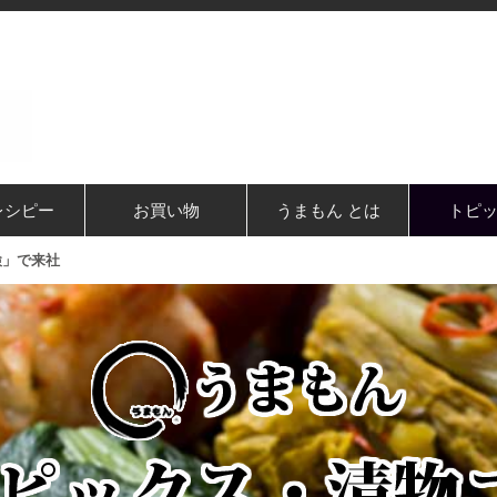
レシピー
お買い物
うまもん とは
トピ
検」で来社