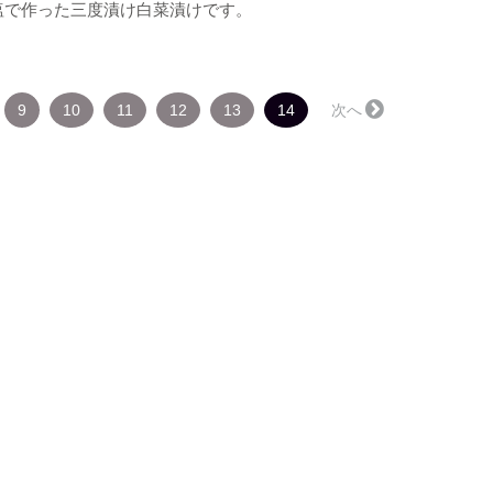
塩で作った三度漬け白菜漬けです。
（こ
9
10
11
12
13
14
次へ →
の
ペ
ー
ジ）