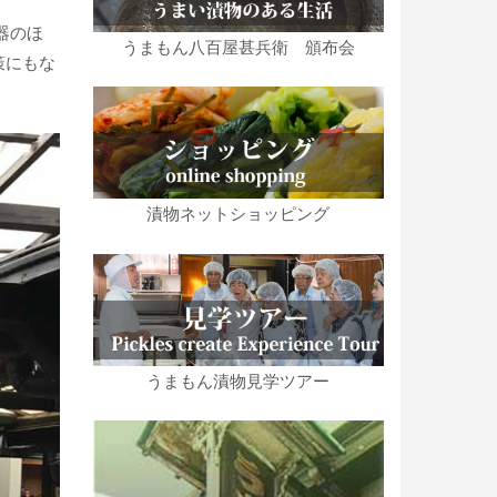
器のほ
うまもん八百屋甚兵衛 頒布会
策にもな
漬物ネットショッピング
うまもん漬物見学ツアー